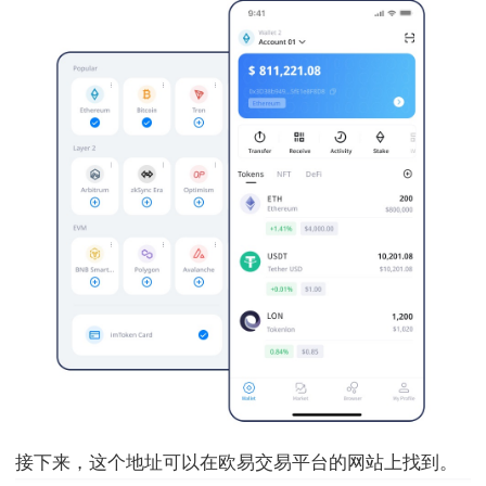
接下来，这个地址可以在欧易交易平台的网站上找到。