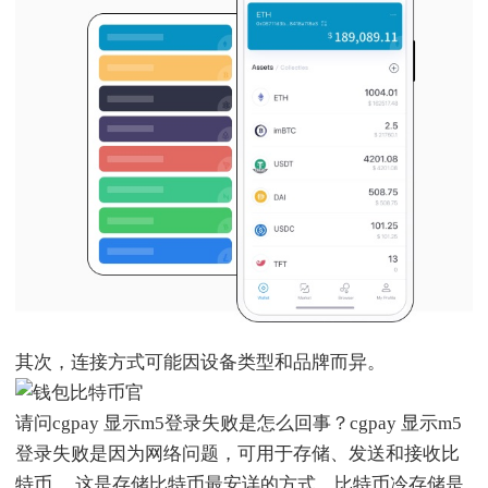
其次，连接方式可能因设备类型和品牌而异。
请问cgpay 显示m5登录失败是怎么回事？cgpay 显示m5
登录失败是因为网络问题，可用于存储、发送和接收比
特币， 这是存储比特币最安详的方式，比特币冷存储是