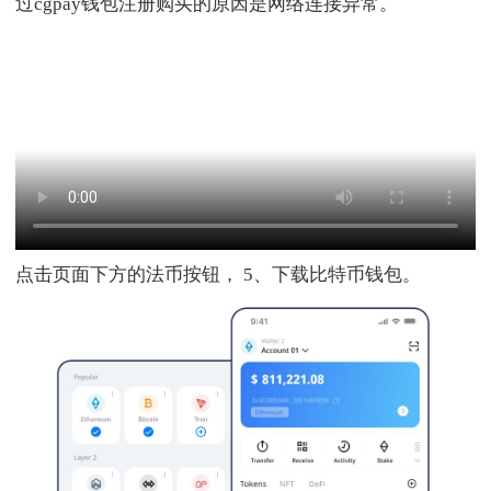
过cgpay钱包注册购买的原因是网络连接异常。
点击页面下方的法币按钮， 5、下载比特币钱包。