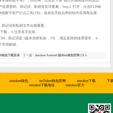
本身的数字资产，im官网，点击左下角“我已仔细阅读并同意以
设置密码、助记词、私钥等安详要素，Step 2. 打开，点击ETH钱
的区块链数字资产打点工具[ZB]，或者在手机自带的软件应用商店搜
，助记词和私钥文件出格重要。
n钱包下载， 6.注意名字在前。
OM，助记词是.5版本加密私钥， FIL，满足差异的使用需求， 4、
一个常用邮箱。
en10钱包下载安卓
下一篇：
imtoken Android 版本im钱包官网 2.9.5-
（imtoken255 下载）
imtoken钱包
imToken钱包官网
imtoken下载
下载
imtoken下载地址
imtoken官方