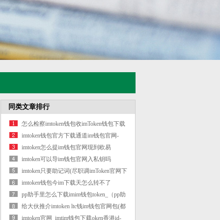
同类文章排行
怎么检察imtoken钱包收imToken钱包下载
款地
imtoken钱包官方下载通道im钱包官网-
（im
imtoken怎么提im钱包官网现到欧易
imtoken可以导im钱包官网入私钥吗
imtoken只要助记词(尽职调imToken官网下
载查
imtoken钱包今im下载天怎么转不了
pp助手里怎么下载imim钱包token_（pp助
手怎
给大伙推介imtoken ltc钱im钱包官网包(都
只
imtoken官网_imtim钱包下载oken香港id-