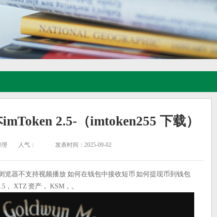
本imToken 2.5-（imtoken255 下载）
整理
人气：
发表时间：2025-09-02
您的浏览器不支持视频播放 如何在钱包中接收短币 如何提现币到钱包
 XTZ 资产， KSM，。