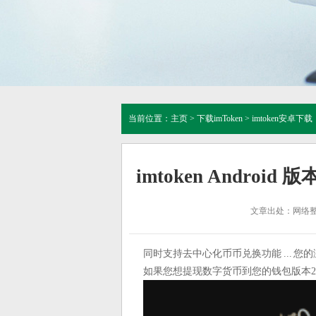
当前位置：
主页
>
下载imToken
>
imtoken安卓下载
imtoken Android 版
文章出处：网络
同时支持去中心化币币兑换功能 ... 
如果您想提现数字货币到您的钱包版本2.5，